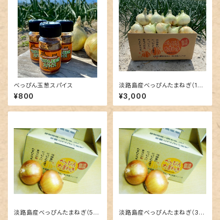
べっぴん玉葱スパイス
淡路島産べっぴんたまねぎ（10
キロ）
¥800
¥3,000
淡路島産べっぴんたまねぎ（5キ
淡路島産べっぴんたまねぎ（3キ
ロ）
ロ）